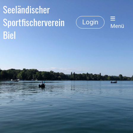
Seeländischer
Sportfischerverein
Login
Menü
Biel